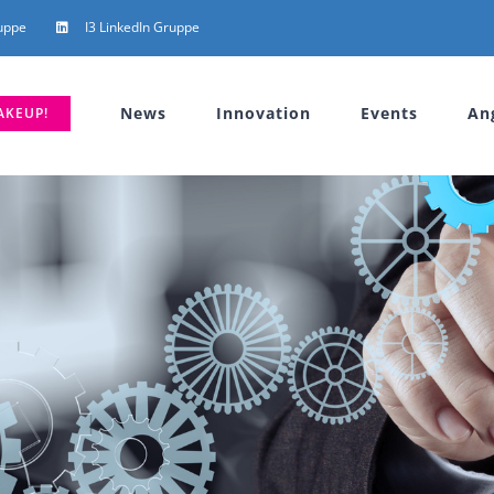
uppe
I3 LinkedIn Gruppe
News
Innovation
Events
An
AKEUP!