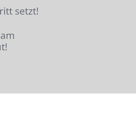
hritt setzt!
nsam
t!