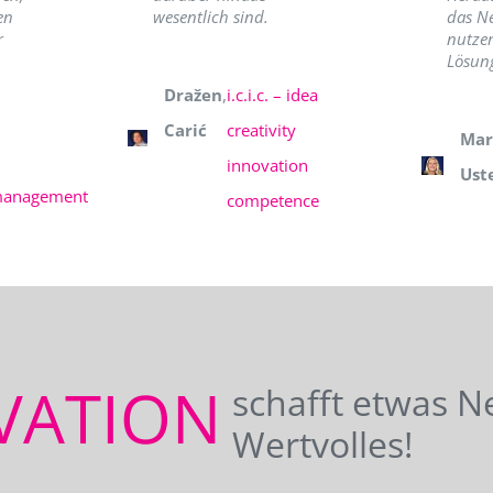
en
wesentlich sind.
das N
r
nutzer
Lösung
Dražen
,
i.c.i.c. – idea
Carić
creativity
Mar
innovation
Ust
management
competence
VATION
schafft etwas N
Wertvolles!