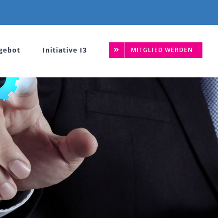
gebot
Initiative I3
MITGLIED WERDEN