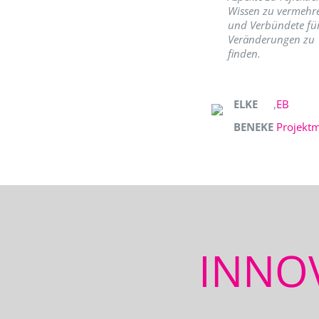
Wissen zu vermehr
und Verbündete fü
Veränderungen zu
finden.
ELKE
,
EB
BENEKE
Projekt
INNO