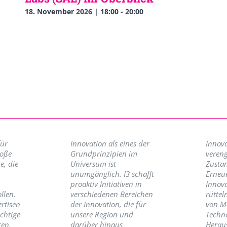
18. November 2026 | 18:00
-
20:00
für
Innovation als eines der
Innova
roße
Grundprinzipien im
vereng
e, die
Universum ist
Zusta
unumgänglich. I3 schafft
Erneu
proaktiv Initiativen in
Innov
llen.
verschiedenen Bereichen
rüttel
ertisen
der Innovation, die für
von M
ichtige
unsere Region und
Techno
ren,
darüber hinaus
Herau