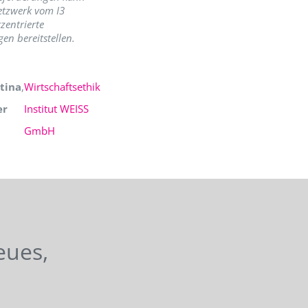
etzwerk vom I3
zentrierte
en bereitstellen.
tina
,
Wirtschaftsethik
er
Institut WEISS
GmbH
eues,