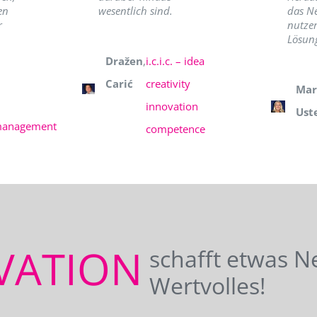
en
wesentlich sind.
das N
r
nutzer
Lösung
Dražen
,
i.c.i.c. – idea
Carić
creativity
Mar
innovation
Ust
management
competence
VATION
schafft etwas N
Wertvolles!