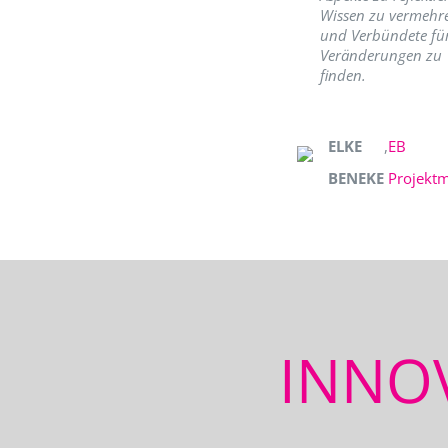
Wissen zu vermehr
und Verbündete fü
Veränderungen zu
finden.
ELKE
,
EB
BENEKE
Projekt
INNO