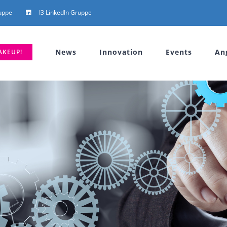
uppe
I3 LinkedIn Gruppe
News
Innovation
Events
An
AKEUP!