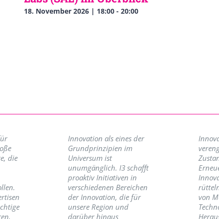
18. November 2026 | 18:00
-
20:00
für
Innovation als eines der
Innova
roße
Grundprinzipien im
vereng
e, die
Universum ist
Zusta
unumgänglich. I3 schafft
Erneu
proaktiv Initiativen in
Innov
llen.
verschiedenen Bereichen
rüttel
ertisen
der Innovation, die für
von M
ichtige
unsere Region und
Techno
ren,
darüber hinaus
Herau