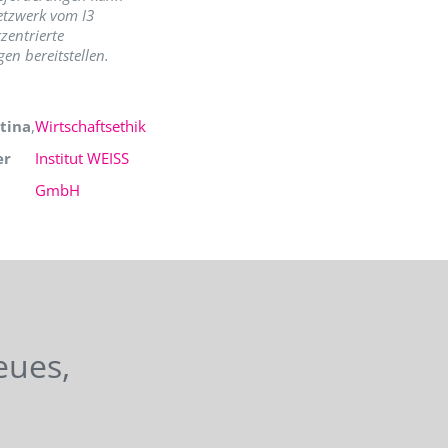
etzwerk vom I3
zentrierte
en bereitstellen.
tina
,
Wirtschaftsethik
er
Institut WEISS
GmbH
eues,