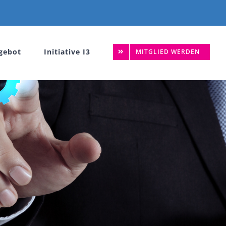
gebot
Initiative I3
MITGLIED WERDEN