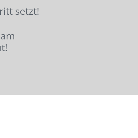
hritt setzt!
nsam
t!