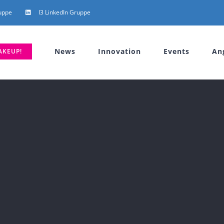
uppe
I3 LinkedIn Gruppe
News
Innovation
Events
An
AKEUP!