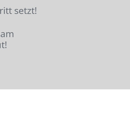
hritt setzt!
nsam
t!