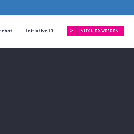
gebot
Initiative I3
MITGLIED WERDEN