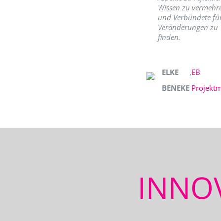
Wissen zu vermehr
und Verbündete fü
Veränderungen zu
finden.
ELKE
,
EB
BENEKE
Projekt
INNO