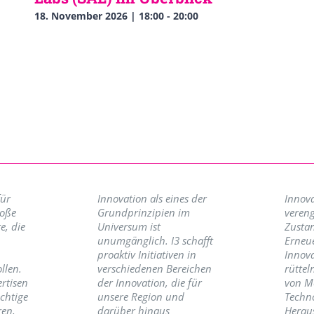
18. November 2026 | 18:00
-
20:00
für
Innovation als eines der
Innova
roße
Grundprinzipien im
vereng
e, die
Universum ist
Zusta
unumgänglich. I3 schafft
Erneu
proaktiv Initiativen in
Innov
llen.
verschiedenen Bereichen
rüttel
ertisen
der Innovation, die für
von M
ichtige
unsere Region und
Techno
ren,
darüber hinaus
Herau