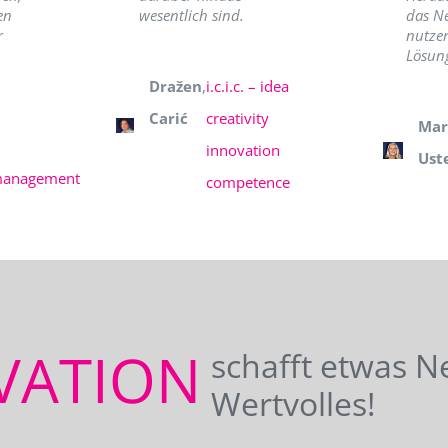
en
wesentlich sind.
das N
r
nutzer
Lösung
Dražen
,
i.c.i.c. – idea
Carić
creativity
Mar
innovation
Ust
management
competence
VATION
schafft etwas N
Wertvolles!