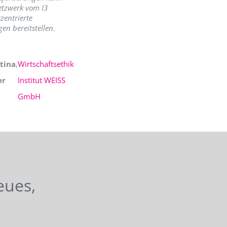
etzwerk vom I3
zentrierte
en bereitstellen.
tina
,
Wirtschaftsethik
er
Institut WEISS
GmbH
eues,