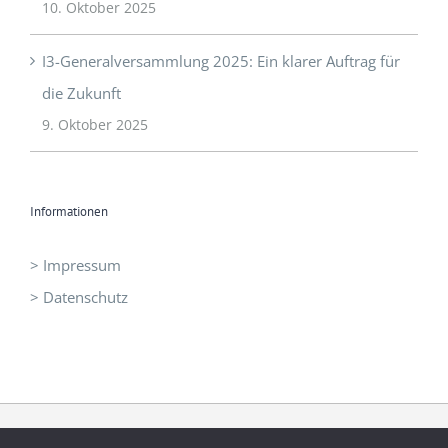
I3-Generalversammlung 2025: Ein klarer Auftrag für
die Zukunft
9. Oktober 2025
Informationen
> Impressum
> Datenschutz
©
I3 - Initiative Intelligent Innovation
|
office@idrei.at
| +43 660
1210060