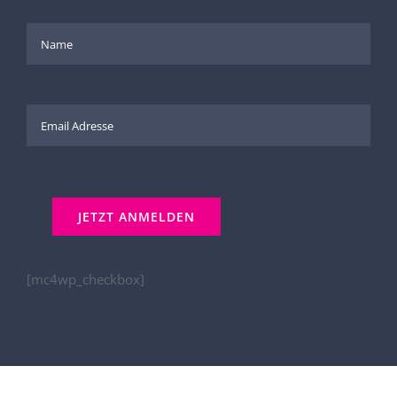
[mc4wp_checkbox]